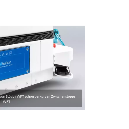
 von Stäubli WFT schon bei kurzen Zwischenstopps
bli WFT