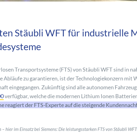
en Stäubli WFT für industrielle M
adesysteme
erlosen Transportsysteme (FTS) von Stäubli WFT sind in n
e Abläufe zu garantieren, ist der Technologiekonzern mit W
haft eingegangen. Zukünftig sind alle autonomen Fahrzeu
00
verfügbar, welche die modernen Lithium Ionen Batterie
e reagiert der FTS-Experte auf die steigende Kundennachf
 – hier im Einsatz bei Siemens: Die leistungsstarken FTS von Stäubli WFT