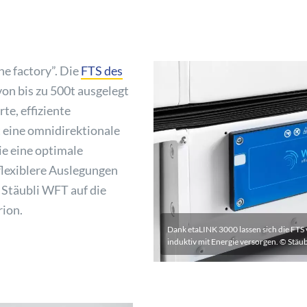
he factory”. Die
FTS des
von bis zu 500t ausgelegt
te, effiziente
 eine omnidirektionale
ie eine optimale
flexiblere Auslegungen
 Stäubli WFT auf die
rion.
Dank etaLINK 3000 lassen sich die FTS
induktiv mit Energie versorgen. © Stäu