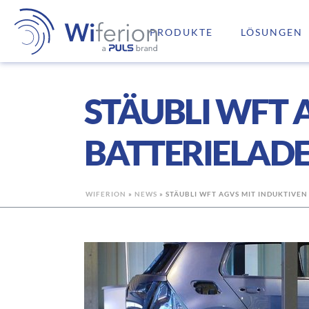
PRODUKTE
LÖSUNGEN
STÄUBLI WFT 
BATTERIELAD
WIFERION
»
NEWS
»
STÄUBLI WFT AGVS MIT INDUKTIVE