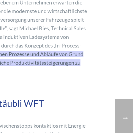
triebenem Unternehmen erwarten die
r die modernste und wirtschaftlichste
eversorgung unserer Fahrzeuge spielt
e“, sagt Michael Ries, Technical Sales
ie induktiven Ladesysteme von
 durch das Konzept des ,In-Process-
schen Prozesse und Abläufe von Grund
iche Produktivitätssteigerungen zu
Stäubli WFT
wischenstopps kontaktlos mit Energie