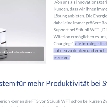
„Von uns als innovationsge
Kunden, dass wir ihnen imme
Lösung anbieten. Die Energi
dabei eine immer größere Roll
Support bei Stäubli WFT. „D
Wiferion ermöglichen es uns,
Chargings‘,
die intralogisti
auf neu zu denken und erhebl
induktiven Ladesystemen von
erzielen.
“
stem für mehr Produktivität bei 
erion können die FTS von Stäubli WFT schon bei kurzen Z