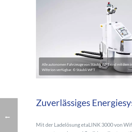
Alle autonomen Fahrzeuge von Stäubli WFT sind mit dem 
Wiferion verfügbar. © Stäubli WFT
Zuverlässiges Energiesy
Mit der Ladelösung etaLINK 3000 von Wif