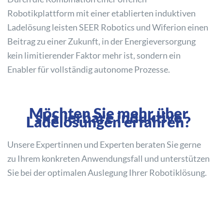
Robotikplattform mit einer etablierten induktiven
Ladelösung leisten SEER Robotics und Wiferion einen
Beitrag zu einer Zukunft, in der Energieversorgung
kein limitierender Faktor mehr ist, sondern ein
Enabler für vollständig autonome Prozesse.
Möchten Sie mehr über
skalierbare induktive
Ladelösungen erfahren?
Unsere Expertinnen und Experten beraten Sie gerne
zu Ihrem konkreten Anwendungsfall und unterstützen
Sie bei der optimalen Auslegung Ihrer Robotiklösung.