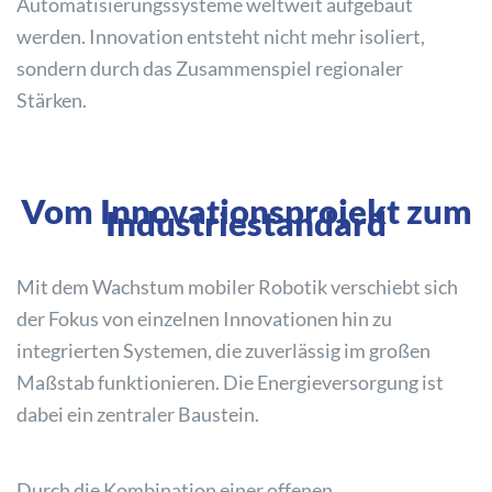
Automatisierungssysteme weltweit aufgebaut
werden. Innovation entsteht nicht mehr isoliert,
sondern durch das Zusammenspiel regionaler
Stärken.
Vom Innovationsprojekt zum
Industriestandard
Mit dem Wachstum mobiler Robotik verschiebt sich
der Fokus von einzelnen Innovationen hin zu
integrierten Systemen, die zuverlässig im großen
Maßstab funktionieren. Die Energieversorgung ist
dabei ein zentraler Baustein.
Durch die Kombination einer offenen