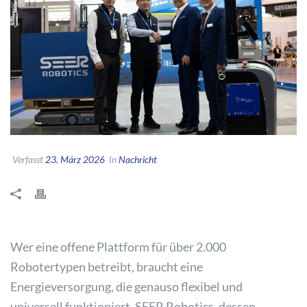
Verfasst
23. März 2026
In
Nachricht
Wer eine offene Plattform für über 2.000
Robotertypen betreibt, braucht eine
Energieversorgung, die genauso flexibel und
universell funktioniert. SEER Robotics, dessen