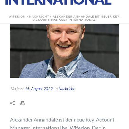
WIFERION
»
NACHRICHT
»
ALEXANDER ANNANDALE IST NEUER KEY-
ACCOUNT-MANAGER INTERNATIONAL
Verfasst
15. August 2022
In
Nachricht
Alexander Annandale ist der neue Key-Account-
Manager International bei Wiferion. Der in