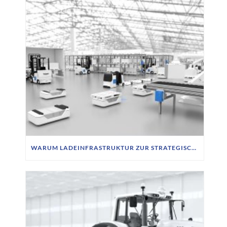
WARUM LADEINFRASTRUKTUR ZUR STRATEGISCHEN AUFGABE FÜR FTS-BETREIBER WIRD