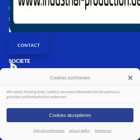
FAQ
PARTNER
DOWNLOAD
CONTACT
SOCIETE
SERVICE
Cookies zustimmen
ÉVÉNEMENTS
Wir nutzen Tracking (insb. Cookies), um unsere Webseiten für Sie optimal zu
FAQ
gestalten und fortlaufend zu verbessern
PARTNER
DOWNLOAD
Cookies akzeptieren
CONTACT
Opt-out preferences
privacy policy
Impressum