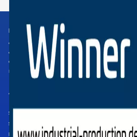
PRODUIT
etaLINK 3000
etaSTORE
CW 1000
Installation
APPLICATIONS
SOCIETE
SERVICE
ÉVÉNEMENTS