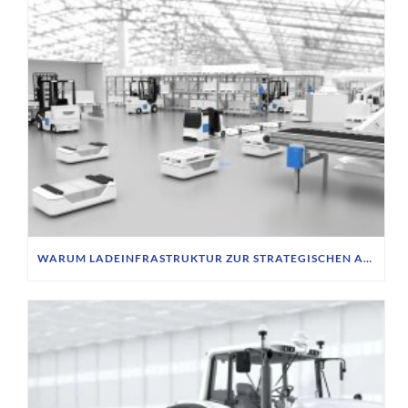
WARUM LADEINFRASTRUKTUR ZUR STRATEGISCHEN AUFGABE FÜR FTS-BETREIBER WIRD