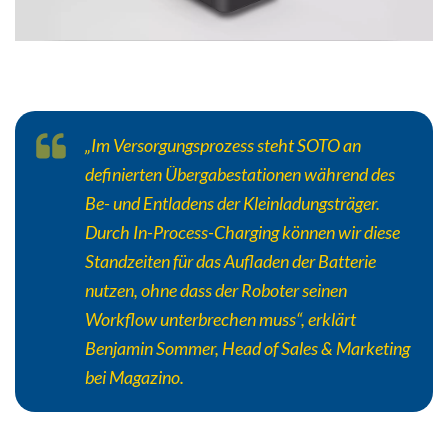
„Im Versorgungsprozess steht SOTO an
definierten Übergabestationen während des
Be- und Entladens der Kleinladungsträger.
Durch In-Process-Charging können wir diese
Standzeiten für das Aufladen der Batterie
nutzen, ohne dass der Roboter seinen
Workflow unterbrechen muss“, erklärt
Benjamin Sommer, Head of Sales & Marketing
bei Magazino.