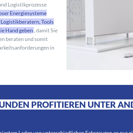
 und Logistikprozesse
loser Energiesysteme
 Logistikberatern, Tools
die Hand geben
, damit Sie
en beraten und somit
rkeitsanforderungen in
KUNDEN PROFITIEREN UNTER A
iertem Laden von unterschiedlichen Fahrzeugen an nur 