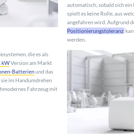
automatisch, sobald sich ein
spielt es keine Rolle, aus we
angefahren wird. Aufgrund d
Positionierungstoleranz
kann
werden.
esystemen, die es als
1 kW
Version am Markt
onen-Batterien
und das
 sie im Handumdrehen
ochmodernes Fahrzeug mit