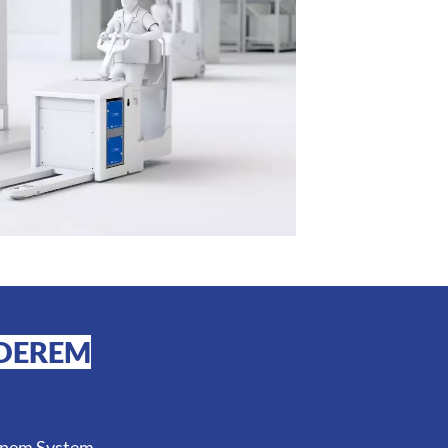
NDEREM
einem System