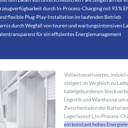
zeugverfügbarkeit durch In-Process-Charging mit 93 % Ef
und flexible Plug-Play-Installation im laufenden Betrieb
arnis durch Wegfall von teuren und wartungsintensiven L
atentransparenz für ein effizientes Energiemanagement
Vollautomatisiertes, indukt
steigert im Vergleich zu La
kabelgebundenen Steckverbin
Logistik und Warehouse um ei
Zwischenladen der Batterien 
Lagerlayout („In-Process-Ch
ein konstant hohes Energiele