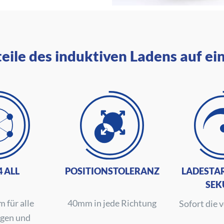
eile des induktiven Ladens auf ei
4 ALL
POSITIONSTOLERANZ
LADESTAR
SEK
 für alle
40mm in jede Richtung
Sofort die 
gen und