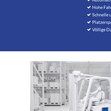
Hohe Fahr
Schnelle 
Platzersp
Völlige D