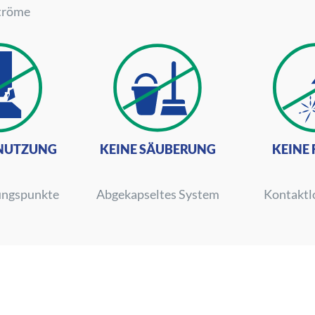
tröme
KEINE SÄUBERUNG
BNUTZUNG
KEINE
Abgekapseltes System
ungspunkte
Kontaktl