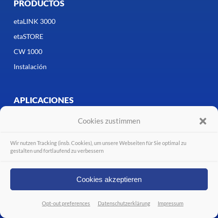
PRODUCTOS
etaLINK 3000
etaSTORE
CW 1000
Instalación
APLICACIONES
Cookies zustimmen
EMPRESA
Wir nutzen Tracking (insb. Cookies), um unsere Webseiten für Sie optimal zu
SERVICE
gestalten und fortlaufend zu verbessern
EVENTS
Cookies akzeptieren
FAQ
DOWNLOAD
Opt-out preferences
Datenschutzerklärung
Impressum